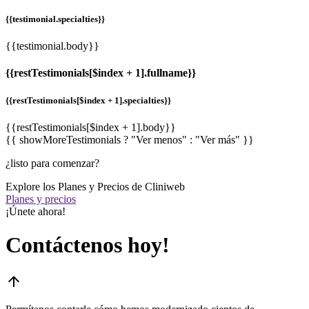
{{testimonial.specialties}}
{{testimonial.body}}
{{restTestimonials[$index + 1].fullname}}
{{restTestimonials[$index + 1].specialties}}
{{restTestimonials[$index + 1].body}}
{{ showMoreTestimonials ? "Ver menos" : "Ver más" }}
¿listo para comenzar?
Explore los Planes y Precios de Cliniweb
Planes y precios
¡Únete ahora!
Contáctenos hoy!
arrow_upward