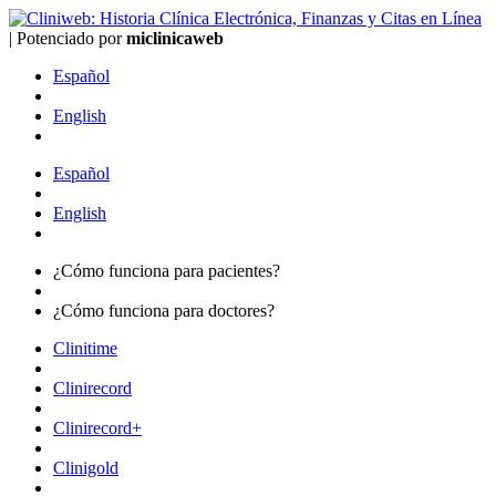
|
Potenciado por
mi
clinica
web
Español
English
Español
English
¿Cómo funciona para
pacientes?
¿Cómo funciona para
doctores?
Clinitime
Clinirecord
Clinirecord+
Clinigold