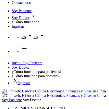
Contáctenos
Soy Paciente
arrow_drop_down
Soy Doctor
¿Cómo funciona?
Ingresar
arrow_drop_down
arrow_drop_down
ES
ES
menu
Inicio: Soy Paciente
Soy Doctor
¿Cómo funciona para
pacientes?
¿Cómo funciona para
doctores?
person_outline
Ingresar
Soy Paciente
Soy Doctor
OPTIMICE SU CONSULTORIO