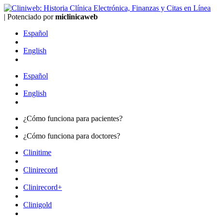
|
Potenciado por
mi
clinica
web
Español
English
Español
English
¿Cómo funciona para
pacientes?
¿Cómo funciona para
doctores?
Clinitime
Clinirecord
Clinirecord+
Clinigold