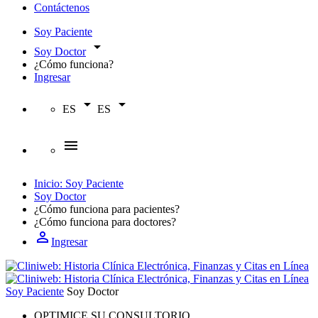
Contáctenos
Soy Paciente
arrow_drop_down
Soy Doctor
¿Cómo funciona?
Ingresar
arrow_drop_down
arrow_drop_down
ES
ES
menu
Inicio: Soy Paciente
Soy Doctor
¿Cómo funciona para
pacientes?
¿Cómo funciona para
doctores?
person_outline
Ingresar
Soy Paciente
Soy Doctor
OPTIMICE SU CONSULTORIO