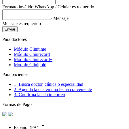
Formato inválido
WhatsApp / Celular es requerido
Mensaje
Mensaje es requerido
Enviar
Para doctores
Módulo Clinitime
Módulo Clinirecord
Módulo Clinirecord+
Módulo Clinigold
Para pacientes
1- Busca doctor, clínica o especialidad
2- Agenda la cita en una fecha conveniente
3- Confirma la cita tu correo
Formas de Pago
arrow_drop_down
Español (PA)