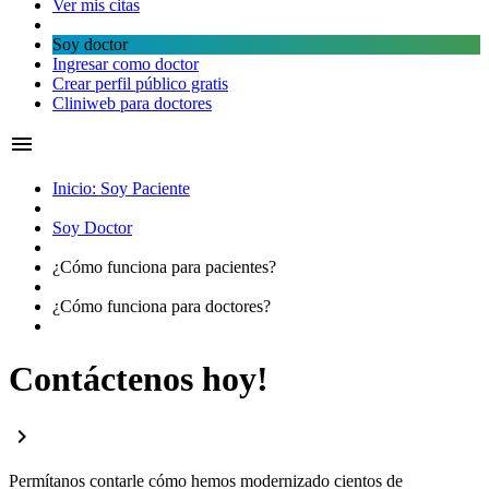
Ver mis citas
Soy doctor
Ingresar como doctor
Crear perfil público gratis
Cliniweb para doctores
menu
Inicio: Soy Paciente
Soy Doctor
¿Cómo funciona para
pacientes?
¿Cómo funciona para
doctores?
Contáctenos hoy!
chevron_right
Permítanos contarle cómo hemos modernizado cientos de