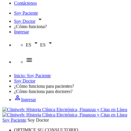
Contáctenos
Soy Paciente
arrow_drop_down
Soy Doctor
¿Cómo funciona?
Ingresar
arrow_drop_down
arrow_drop_down
ES
ES
menu
Inicio: Soy Paciente
Soy Doctor
¿Cómo funciona para
pacientes?
¿Cómo funciona para
doctores?
person_outline
Ingresar
Soy Paciente
Soy Doctor
OPTIMICE SU CONSULTORIO