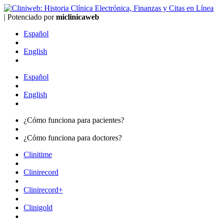
|
Potenciado por
mi
clinica
web
Español
English
Español
English
¿Cómo funciona para
pacientes?
¿Cómo funciona para
doctores?
Clinitime
Clinirecord
Clinirecord+
Clinigold